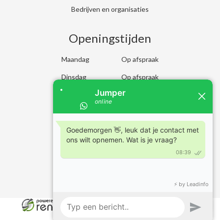
Bedrijven en organisaties
Openingstijden
Maandag
Op afspraak
Dinsdag
Op afspraak
Woensdag
Op afspraak
Donderdag
Op afspraak
Vrijdag
Op afspraak
Zaterdag
Op afspraak
Zondag
Op afspraak
© 2026 - Jumpertjes
facebook
youtube
linkedin
instagram
tiktok