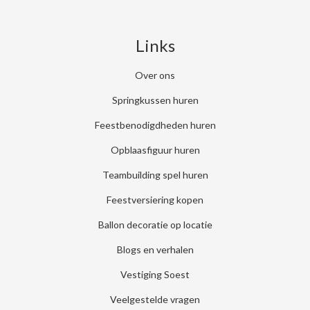
facebook
youtube
linkedin
instagram
tiktok
Links
Over ons
Springkussen huren
Feestbenodigdheden huren
Opblaasfiguur huren
Teambuilding spel huren
Feestversiering kopen
Ballon decoratie op locatie
Blogs en verhalen
Vestiging Soest
Veelgestelde vragen