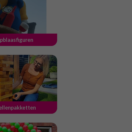
pblaasfiguren
ellenpakketten