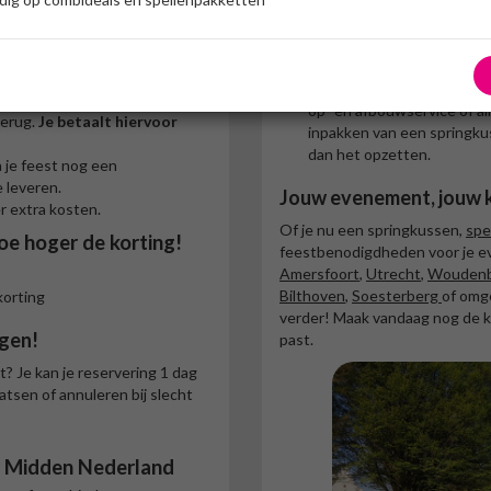
pringkussen huren? Één
Met duidelijke handleidin
opzetten en weer inpakken
goed te doen. Heb je hier g
 Maak dan gebruik van onze
het niet zitten? Bij ons kan
spullen op vrijdagavond op en
op- en afbouwservice of a
terug.
Je betaalt hiervoor
inpakken van een springku
dan het opzetten.
a je feest nog een
e leveren.
Jouw evenement, jouw 
r extra kosten.
Of je nu een springkussen,
spe
oe hoger de korting!
feestbenodigdheden voor je e
Amersfoort
,
Utrecht
,
Wouden
Bilthoven
,
Soesterberg
of omge
korting
verder! Maak vandaag nog de k
gen!
past.
? Je kan je reservering 1 dag
tsen of annuleren bij slecht
r Midden Nederland