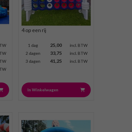
4 op een rij
25,00
 BTW
1 dag
incl. BTW
33,75
 BTW
2 dagen
incl. BTW
41,25
 BTW
3 dagen
incl. BTW
 BTW
In Winkelwagen