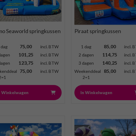
o Seaworld springkussen
Piraat springkussen
75,00
85,00
 dag
incl. BTW
1 dag
incl.
101,25
114,75
dagen
incl. BTW
2 dagen
incl.
123,75
140,25
dagen
incl. BTW
3 dagen
incl.
75,00
85,00
kenddeal
incl. BTW
Weekenddeal
incl.
2=1
2=1
n Winkelwagen
In Winkelwagen