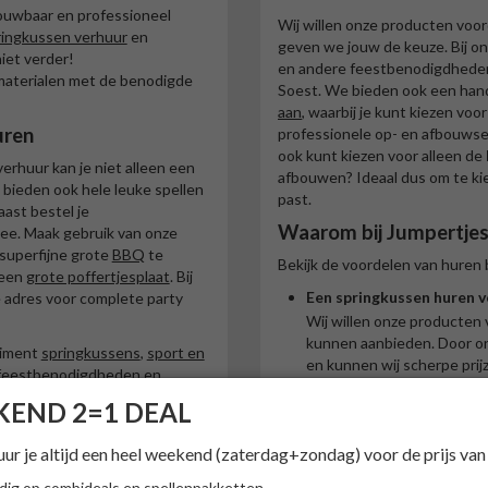
rouwbaar en professioneel
Wij willen onze producten voo
ringkussen verhuur
en
geven we jouw de keuze. Bij on
niet verder!
en andere feestbenodigdheden 
e materialen met de benodigde
Soest. We bieden ook een han
aan
, waarbij je kunt kiezen voo
uren
professionele op- en afbouwserv
ook kunt kiezen voor alleen de
erhuur kan je niet alleen een
afbouwen? Ideaal dus om te kie
 bieden ook hele leuke spellen
past.
ast bestel je
Waarom bij Jumpertjes
e. Maak gebruik van onze
superfijne grote
BBQ
te
Bekijk de voordelen van huren 
een
grote poffertjesplaat
. Bij
Een springkussen huren v
 adres voor complete party
Wij willen onze producten
kunnen aanbieden. Door onz
timent
springkussens
,
sport en
en kunnen wij scherpe prij
feestbenodigdheden
en
Goed hanteerbare
sprin
END 2=1 DEAL
Onze springkussens zijn ge
waardoor zelf ophalen eenv
eldige toevoeging voor jouw
huur je altijd een heel weekend (zaterdag+zondag) voor de prijs van
helpen wij met inladen en k
 gelegenheid in Amersfoort,
derland? Zoek niet verder!
Zelf op- en afbouwen of 
ldig op combideals en spellenpakketten