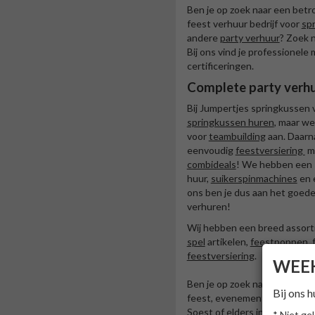
Ben je op zoek naar een bet
feest verhuur bedrijf voor
sp
andere
party verhuur
? Zoek 
Bij ons vind je professionel
certificeringen.
Complete party verh
Bij Jumpertjes springkussen v
springkussen huren
, maar we
voor
teambuilding
aan. Daarna
eenvoudig
feestversiering
me
combideals
! We hebben een 
huur,
suikerspinmachines
en 
ons ben je dus aan het goede
verhuren!
Wij hebben een breed assor
spel
artikelen,
feestpoppen
,
feestversiering
.
WEEK
Ben je op zoek naar een gew
Bij ons 
feest, evenement of speciale
Soest of elders in Midden Ne
* Niet ge