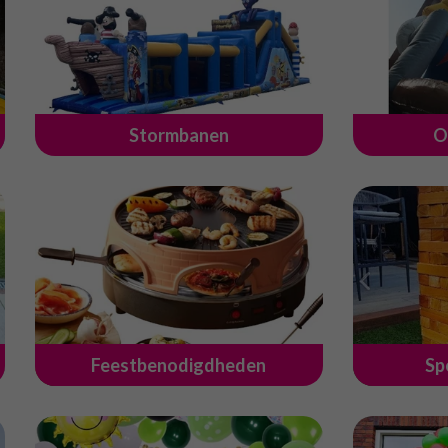
Stormbanen
O
Feestbenodigdheden
Sp