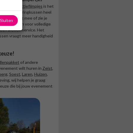
gen en
instructiefilmpjes
is het
 van een springkussen heel
een ervaring mee of zie je
Sluiten
 je ook kiezen voor volledige
lleen afbouwservice. Het
ssen vraagt meer handigheid
keuze!
llenpakket
of andere
venement wilt huren in
Zeist
,
berg
,
Soest
,
Laren
,
Huizen
,
ving, wij helpen je graag
euze die bij jouw evenement