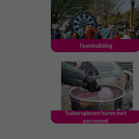
Teambuilding
Suikerspinnen huren met
personeel