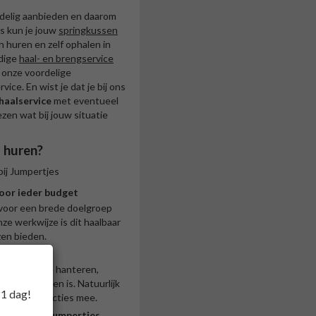
rdelig aanbieden en daarom
s kun je jouw
springkussen
huren en zelf ophalen in
dige
haal- en brengservice
r onze voordelige
ice. En wist je dat je bij ons
haalservice
met eventueel
zen wat bij jouw situatie
 huren?
bij Jumpertjes
oor ieder budget
 voor een brede doelgroep
e werkwijze is dit haalbaar
zen bieden.
gkussens
makkelijk te hanteren,
oudig te doen is. Natuurlijk
 1 dag!
rijg je instructies mee.
service van Jumpertjes