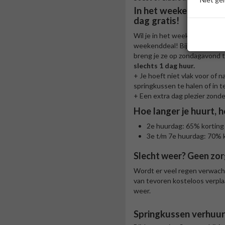
In het weekend een s
dag gratis!
Wil je in het weekend huren?
weekenddeal! Bij ons haal je 
breng je ze op zondagavond 
slechts 1 dag huur.
+ Je hoeft niet vlak voor of n
springkussen te halen of in t
+ Een extra dag plezier zonde
Hoe langer je huurt, h
2e huurdag: 65% korting
3e t/m 7e huurdag: 70% 
Slecht weer? Geen zor
Wordt er veel regen verwacht
van tevoren kosteloos verplaa
weer.
Springkussen verhuu