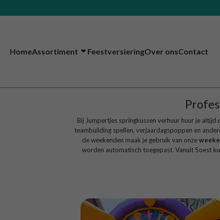
Home
Assortiment
Feestversiering
Over ons
Contact
Profes
Bij Jumpertjes springkussen verhuur huur je altijd
teambuilding spellen
,
verjaardagspoppen
en ander
de weekenden maak je gebruik van onze
weeke
worden automatisch toegepast. Vanuit Soest kun