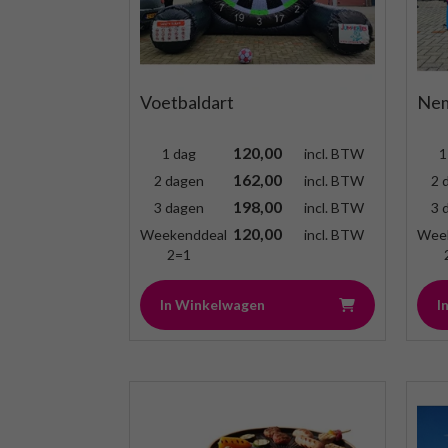
Voetbaldart
Nem
120,00
1 dag
incl. BTW
1
162,00
2 dagen
incl. BTW
2 
198,00
3 dagen
incl. BTW
3 
120,00
Weekenddeal
incl. BTW
Wee
2=1
In Winkelwagen
I