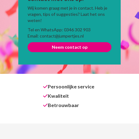
Wij komen graag met je in contact. Heb je
vragen, tips of suggesties? Laat het ons
weten!
Tel en WhatsApp: 0346 302 903
Email: contact@jumpertjes.nl
Neem contact op
Persoonlijke service
Kwaliteit
Betrouwbaar