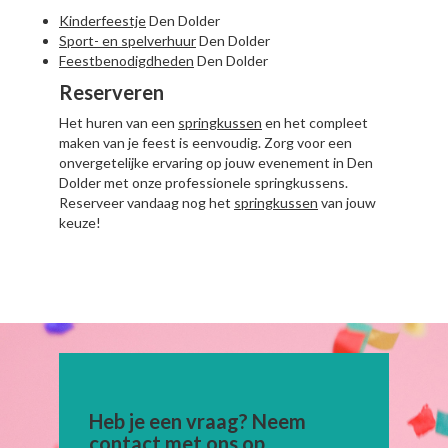
Kinderfeestje
Den Dolder
Sport- en spelverhuur
Den Dolder
Feestbenodigdheden
Den Dolder
Reserveren
Het huren van een
springkussen
en het compleet
maken van je feest is eenvoudig. Zorg voor een
onvergetelijke ervaring op jouw evenement in Den
Dolder met onze professionele springkussens.
Reserveer vandaag nog het
springkussen
van jouw
keuze!
Heb je een vraag? Neem
contact met ons op.