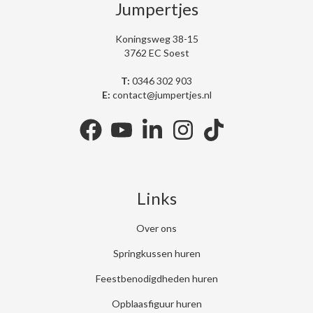
Jumpertjes
Koningsweg 38-15
3762 EC Soest
T:
0346 302 903
E:
contact@jumpertjes.nl
facebook
youtube
linkedin
instagram
tiktok
Links
Over ons
Springkussen huren
Feestbenodigdheden huren
Opblaasfiguur huren