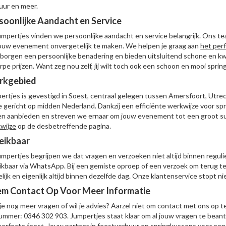
uur en meer.
soonlijke Aandacht en Service
Jumpertjes vinden we persoonlijke aandacht en service belangrijk. Ons tea
ouw evenement onvergetelijk te maken. We helpen je graag aan
het per
borgen een persoonlijke benadering en bieden uitsluitend schone en k
rpe prijzen. Want zeg nou zelf, jij wilt toch ook een schoon en mooi spri
rkgebied
ertjes is gevestigd in Soest, centraal gelegen tussen Amersfoort, Utre
 gericht op midden Nederland. Dankzij een efficiënte werkwijze voor s
zen aanbieden en streven we ernaar om jouw evenement tot een groot 
wijze
op de desbetreffende pagina.
eikbaar
Jumpertjes begrijpen we dat vragen en verzoeken niet altijd binnen regulie
ikbaar via WhatsApp. Bij een gemiste oproep of een verzoek om terug te
ijk en eigenlijk altijd binnen dezelfde dag. Onze klantenservice stopt niet
m Contact Op Voor Meer Informatie
je nog meer vragen of wil je advies? Aarzel niet om contact met ons op 
ummer: 0346 302 903. Jumpertjes staat klaar om al jouw vragen te beant
perfecte feest. Jouw partner in feestverhuur en springkussens voor een 