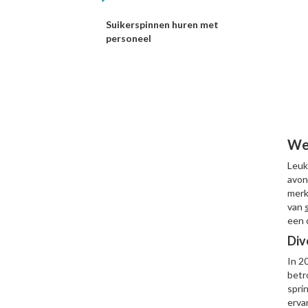
Suikerspinnen huren met
personeel
Wel
Leuk
avon
merk
van
een 
Div
In 2
betr
spri
erva