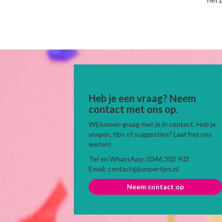
Heb je een vraag? Neem
contact met ons op.
Wij komen graag met je in contact. Heb je
vragen, tips of suggesties? Laat het ons
weten!
Tel en WhatsApp: 0346 302 903
Email: contact@jumpertjes.nl
Neem contact op