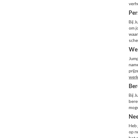
verh
Per
Bij 
om j
waar
sche
We
Jump
name
prij
werk
Ber
Bij 
bere
mogel
Nee
Heb 
op n
het 