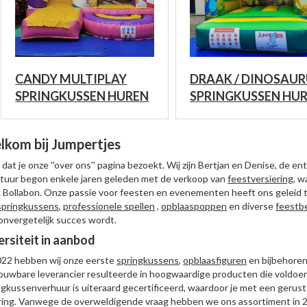
CANDY MULTIPLAY
DRAAK / DINOSAUR
SPRINGKUSSEN HUREN
SPRINGKUSSEN HU
kom bij Jumpertjes
 dat je onze ''over ons'' pagina bezoekt. Wij zijn Bertjan en Denise, de
tuur begon enkele jaren geleden met de verkoop van
feestversiering
, w
 Bollabon. Onze passie voor feesten en evenementen heeft ons geleid t
springkussens
,
professionele spellen
,
opblaaspoppen
en diverse
feestb
onvergetelijk succes wordt.
ersiteit in aanbod
022 hebben wij onze eerste
springkussens
,
opblaasfiguren
en bijbehoren
ouwbare leverancier resulteerde in hoogwaardige producten die voldoe
ngkussenverhuur is uiteraard gecertificeerd, waardoor je met een gerust 
ring. Vanwege de overweldigende vraag hebben we ons assortiment in 20