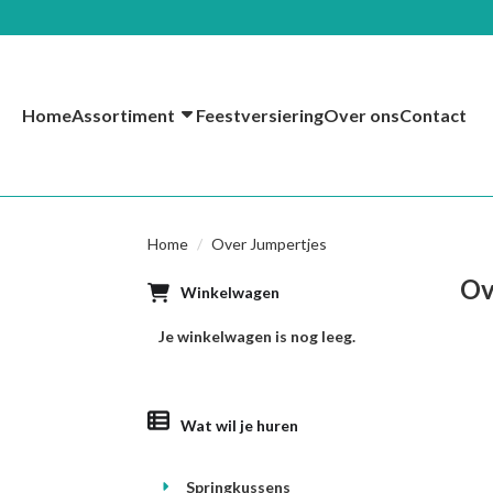
Home
Assortiment
Feestversiering
Over ons
Contact
Home
Over Jumpertjes
Ov
Winkelwagen
Je winkelwagen is nog leeg.
Wat wil je huren
Springkussens