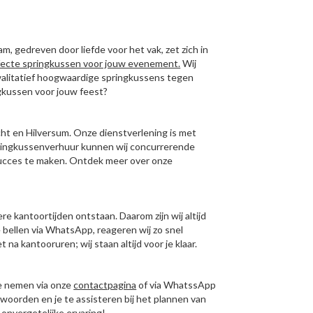
m, gedreven door liefde voor het vak, zet zich in
fecte springkussen voor jouw evenement.
Wij
walitatief hoogwaardige springkussens tegen
ngkussen voor jouw feest?
cht en Hilversum. Onze dienstverlening is met
pringkussenverhuur kunnen wij concurrerende
succes te maken. Ontdek meer over onze
re kantoortijden ontstaan. Daarom zijn wij altijd
 bellen via WhatsApp, reageren wij zo snel
 na kantooruren; wij staan altijd voor je klaar.
te nemen via onze
contactpagina
of via WhatssApp
woorden en je te assisteren bij het plannen van
onvergetelijke ervaring!