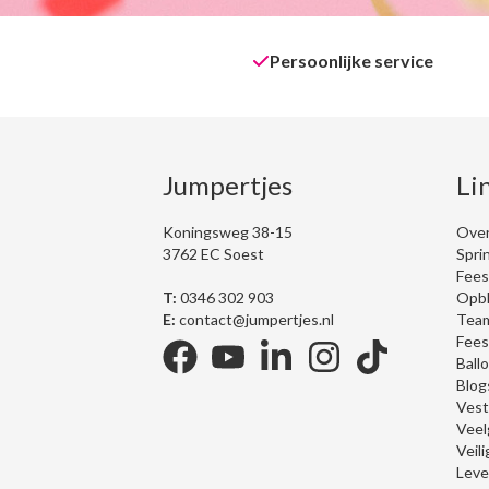
Persoonlijke service
Jumpertjes
Li
Koningsweg 38-15
Over
3762 EC Soest
Spri
Fees
T:
0346 302 903
Opbl
E:
contact@jumpertjes.nl
Team
Fees
Ball
Blog
facebook
youtube
linkedin
instagram
tiktok
Vest
Veel
Veil
Leve