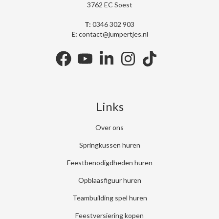
3762 EC Soest
T:
0346 302 903
E:
contact@jumpertjes.nl
facebook
youtube
linkedin
instagram
tiktok
Links
Over ons
Springkussen huren
Feestbenodigdheden huren
Opblaasfiguur huren
Teambuilding spel huren
Feestversiering kopen