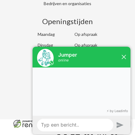
Bedrijven en organisaties
Openingstijden
Maandag
Op afspraak
Dinsdag
Op afspraak
Woensdag
Op afspraak
Donderdag
Op afspraak
Vrijdag
Op afspraak
Zaterdag
Op afspraak
Zondag
Op afspraak
© 2026 - Jumpertjes
facebook
youtube
linkedin
instagram
tiktok