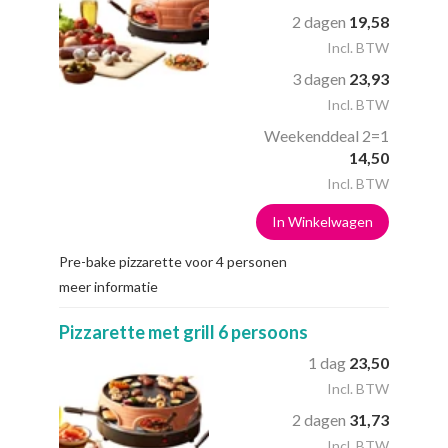
2 dagen
19,58
Incl. BTW
3 dagen
23,93
Incl. BTW
Weekenddeal 2=1
14,50
Incl. BTW
In Winkelwagen
Pre-bake pizzarette voor 4 personen
meer informatie
Pizzarette met grill 6 persoons
1 dag
23,50
Incl. BTW
2 dagen
31,73
Incl. BTW