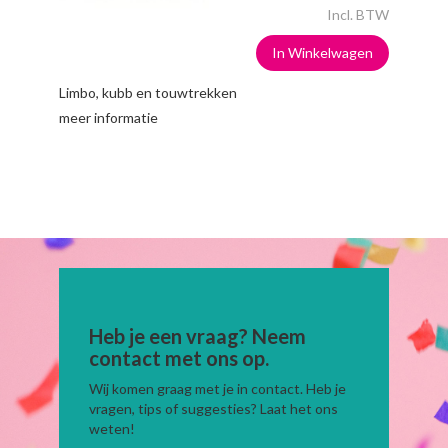
Incl. BTW
In Winkelwagen
Limbo, kubb en touwtrekken
meer informatie
Heb je een vraag? Neem
contact met ons op.
Wij komen graag met je in contact. Heb je
vragen, tips of suggesties? Laat het ons
weten!