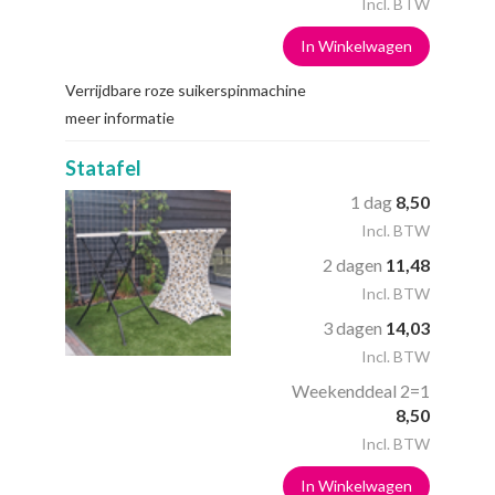
Incl. BTW
In Winkelwagen
Verrijdbare roze suikerspinmachine
meer informatie
Statafel
1 dag
8,50
Incl. BTW
2 dagen
11,48
Incl. BTW
3 dagen
14,03
Incl. BTW
Weekenddeal 2=1
8,50
Incl. BTW
In Winkelwagen