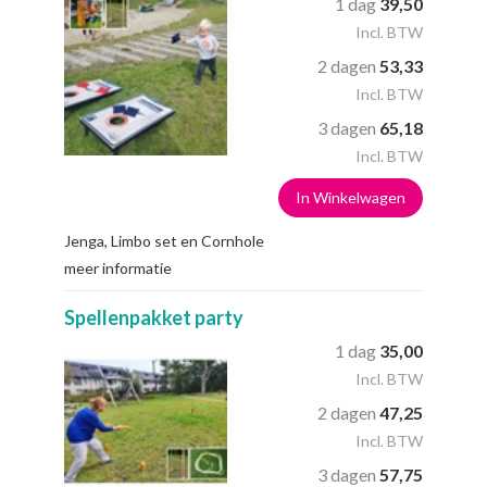
1 dag
39,50
Incl. BTW
2 dagen
53,33
Incl. BTW
3 dagen
65,18
Incl. BTW
In Winkelwagen
Jenga, Limbo set en Cornhole
meer informatie
Spellenpakket party
1 dag
35,00
Incl. BTW
2 dagen
47,25
Incl. BTW
3 dagen
57,75