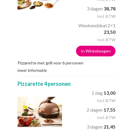
3 dagen
38,78
Incl. BTW
Weekenddeal 2=1
23,50
Incl. BTW
In Winkelwagen
Pizzarette met grill voor 6 personen
meer informatie
Pizzarette 4 personen
1 dag
13,00
Incl. BTW
2 dagen
17,55
Incl. BTW
3 dagen
21,45