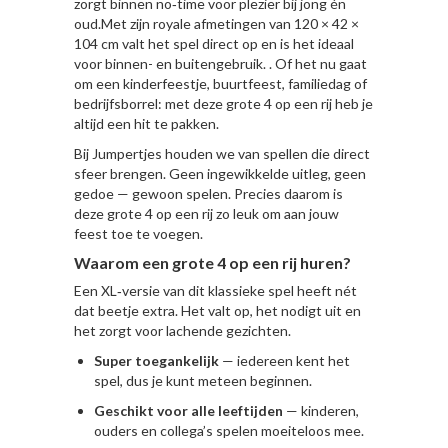
zorgt binnen no‑time voor plezier bij jong én
oud.Met zijn royale afmetingen van 120 × 42 ×
104 cm valt het spel direct op en is het ideaal
voor binnen- en buitengebruik. . Of het nu gaat
om een kinderfeestje, buurtfeest, familiedag of
bedrijfsborrel: met deze grote 4 op een rij heb je
altijd een hit te pakken.
Bij Jumpertjes houden we van spellen die direct
sfeer brengen. Geen ingewikkelde uitleg, geen
gedoe — gewoon spelen. Precies daarom is
deze
grote 4 op een rij
zo leuk om aan jouw
feest toe te voegen.
Waarom een grote 4 op een rij huren?
Een XL‑versie van dit klassieke spel heeft nét
dat beetje extra. Het valt op, het nodigt uit en
het zorgt voor lachende gezichten.
Super toegankelijk
— iedereen kent het
spel, dus je kunt meteen beginnen.
Geschikt voor alle leeftijden
— kinderen,
ouders en collega’s spelen moeiteloos mee.