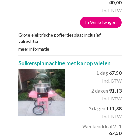
40,00
Incl. BTW
In Winkelwagen
Grote elektrische poffertjesplaat inclusief
vulrechter
meer informatie
Suikerspinmachine met kar op wielen
1 dag
67,50
Incl. BTW
2 dagen
91,13
Incl. BTW
3 dagen
111,38
Incl. BTW
Weekenddeal 2=1
67,50