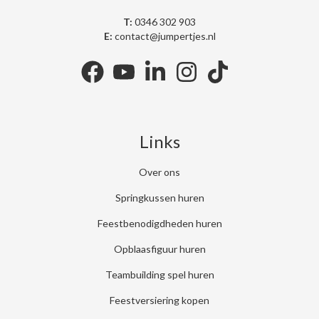
T:
0346 302 903
E:
contact@jumpertjes.nl
facebook
youtube
linkedin
instagram
tiktok
Links
Over ons
Springkussen huren
Feestbenodigdheden huren
Opblaasfiguur huren
Teambuilding spel huren
Feestversiering kopen