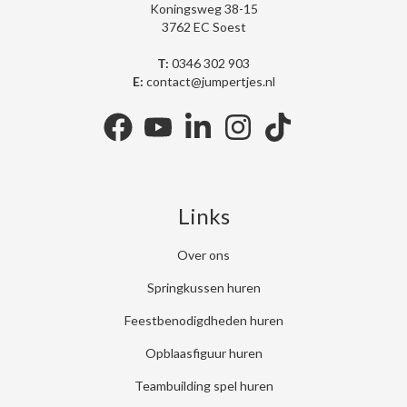
Koningsweg 38-15
3762 EC Soest
T:
0346 302 903
E:
contact@jumpertjes.nl
facebook
youtube
linkedin
instagram
tiktok
Links
Over ons
Springkussen huren
Feestbenodigdheden huren
Opblaasfiguur huren
Teambuilding spel huren