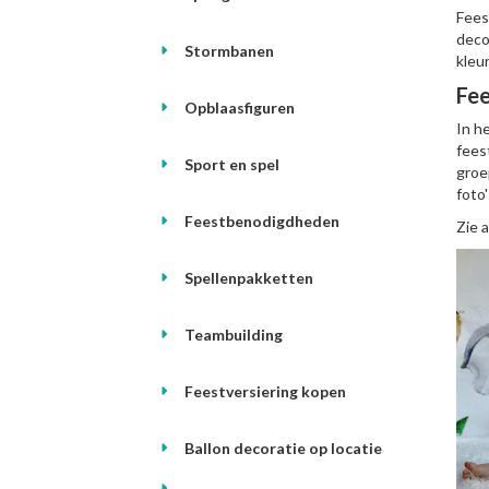
Fees
deco
Stormbanen
kleu
Fe
Opblaasfiguren
In h
fees
Sport en spel
groe
foto
Feestbenodigdheden
Zie 
Spellenpakketten
Teambuilding
Feestversiering kopen
Ballon decoratie op locatie