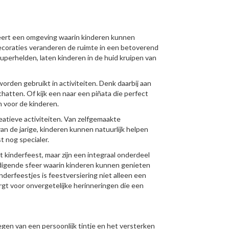
eëert een omgeving waarin kinderen kunnen
decoraties veranderen de ruimte in een betoverend
uperhelden, laten kinderen in de huid kruipen van
worden gebruikt in activiteiten. Denk daarbij aan
hatten. Of kijk een naar een piñata die perfect
n voor de kinderen.
atieve activiteiten. Van zelfgemaakte
n de jarige, kinderen kunnen natuurlijk helpen
t nog specialer.
et kinderfeest, maar zijn een integraal onderdeel
digende sfeer waarin kinderen kunnen genieten
nderfeestjes is feestversiering niet alleen een
rgt voor onvergetelijke herinneringen die een
egen van een persoonlijk tintje en het versterken