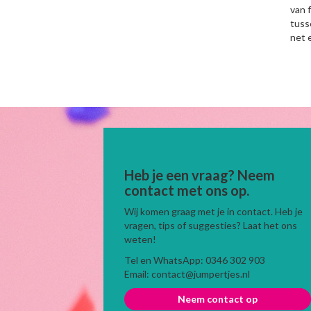
van 
tuss
net 
Heb je een vraag? Neem
contact met ons op.
Wij komen graag met je in contact. Heb je
vragen, tips of suggesties? Laat het ons
weten!
Tel en WhatsApp: 0346 302 903
Email: contact@jumpertjes.nl
Neem contact op