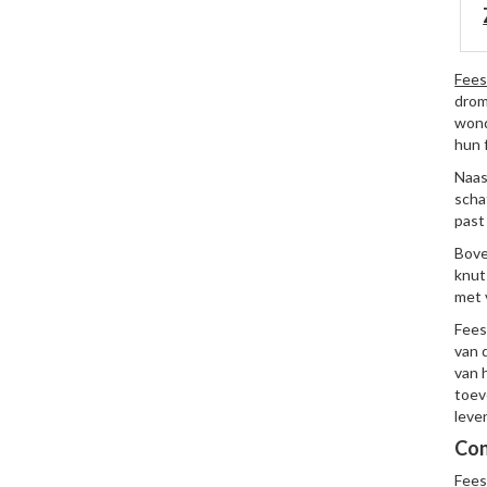
Fees
drom
wond
hun 
Naas
scha
past
Bove
knut
met 
Fees
van 
van 
toev
leve
Con
Fees