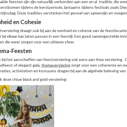
alde feesten zijn zijn natuurlijk verbonden aan een en al traditie, die 
kerstbomen tijdens de kerstperiode, lantaarns tijdens festivals zoals Diw
ntijnsdag. Deze tradities versterken het gevoel van samenzijn en voegen
heid en Cohesie
tversiering draagt ook bij aan de eenheid en cohesie van de feestlocatie.
t bij elkaar kan laten passen in een feestijl. Een goed samengestelde inric
en die weer zorgen voor een ultieme sfeer.
ema-Feesten
 bij het aanschaffen van feestversiering ook eens aan thea versiering. 
ndfeest of elegant gala,
themaversiering
zorgt voor een coherente en m
raties, activiteiten en kostuums dragen bij aan de algehele beleving van 
jk deze chiue black and gold versiering: