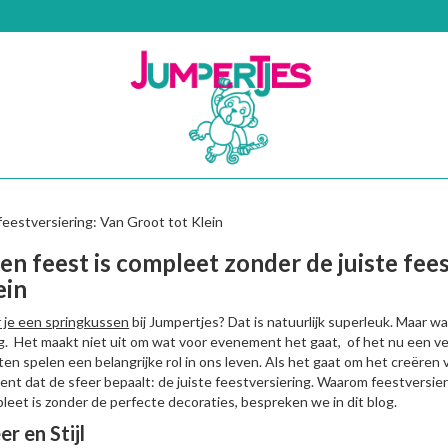
feestversiering: Van Groot tot Klein
en feest is compleet zonder de juiste fee
ein
 je een springkussen
bij Jumpertjes? Dat is natuurlijk superleuk. Maar w
g. Het maakt niet uit om wat voor evenement het gaat, of het nu een verja
ten spelen een belangrijke rol in ons leven. Als het gaat om het creëren v
ent dat de sfeer bepaalt: de juiste feestversiering. Waarom feestversier
leet is zonder de perfecte decoraties, bespreken we in dit blog.
er en Stijl