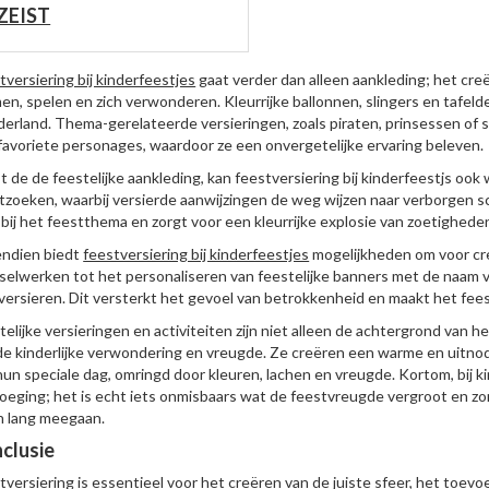
ZEIST
tversiering bij kinderfeestjes
gaat verder dan alleen aankleding; het cr
en, spelen en zich verwonderen. Kleurrijke ballonnen, slingers en tafel
erland. Thema-gerelateerde versieringen, zoals piraten, prinsessen of s
favoriete personages, waardoor ze een onvergetelijke ervaring beleven.
t de de feestelijke aankleding, kan feestversiering bij kinderfeestjs ook 
tzoeken, waarbij versierde aanwijzingen de weg wijzen naar verborgen sc
 bij het feestthema en zorgt voor een kleurrijke explosie van zoetighede
ndien biedt
feestversiering bij kinderfeestjes
mogelijkheden om voor cre
selwerken tot het personaliseren van feestelijke banners met de naam va
versieren. Dit versterkt het gevoel van betrokkenheid en maakt het fees
telijke versieringen en activiteiten zijn niet alleen de achtergrond van h
de kinderlijke verwondering en vreugde. Ze creëren een warme en uitno
hun speciale dag, omringd door kleuren, lachen en vreugde. Kortom, bij ki
oeging; het is echt iets onmisbaars wat de feestvreugde vergroot en zo
n lang meegaan.
clusie
tversiering is essentieel voor het creëren van de juiste sfeer, het toevo