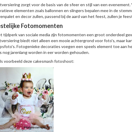
tversiering zorgt voor de basis van de sfeer en stijl van een evenement.
ratieve elementen zoals ballonnen en slingers bepalen mee in de stemmi
renpalet en decor zullen, passend bij de aard van het feest, zullen je fee
estelijke Fotomomenten
et tijdperk van sociale media zijn fotomomenten een groot onderdeel g
tversiering biedt niet alleen een mooie achtergrond voor foto's, maar ka
psfoto's. Fotogenieke decoraties voegen een speels element toe aan 
's nog jarenlang worden in eer worden gehouden.
als voorbeeld deze cakesmash fotoshoot: