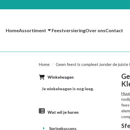
Home
Assortiment
Feestversiering
Over ons
Contact
Home
Geen feest is compleet zonder de juiste 
Ge
Winkelwagen
Kl
Je winkelwagen is nog leeg.
Huur
nodi
fees
elem
Wat wil je huren
comp
Sfe
Springkussens