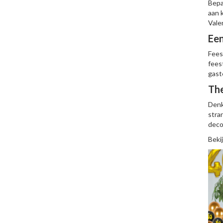
Bepa
aan 
Vale
Een
Fees
fees
gast
Th
Denk
stra
deco
Beki