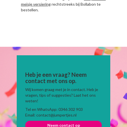
meisje versiering
rechtstreeks bij Bollabon te
bestellen.
Heb je een vraag? Neem
contact met ons op.
Wij komen graag met je in contact. Heb je
vragen, tips of suggesties? Laat het ons
weten!
Tel en WhatsApp: 0346 302 903
Email: contact@jumpertjes.nl
Neem contact op