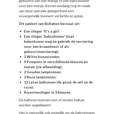
geboorte van een meisje of een babyshower
voor een meisje. Bestel vandaag nog en maak
van deze speciale gelegenheid een
onvergetelijk moment vol liefde en geluk.
Dit pakket van Bollabon bestaat uit:
Een slinger 'It's a girl'
Een slinger 'babyshower' (laat
babyshower weg en gebruik de versiering
voor een kraamfeest of als
geboorteversiering);
2 Witte honeycombs;
9 Pompons in verschillende kleuren en
maten (zie afbeelding);
2 Gouden lampionnen;
2 Roze lampionnen;
12 Latex ballonnen (4x goud, 4x wit en 4x
roze);
Kwastenslinger in 3 kleuren.
De ballonen kunnen met of zonder helium
worden opgeblazen!
Het is natuurlijk ook mogelijk om de
babyshower