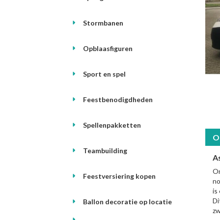
Stormbanen
Opblaasfiguren
Sport en spel
Feestbenodigdheden
Spellenpakketten
O
Teambuilding
A
On
Feestversiering kopen
no
is
Di
Ballon decoratie op locatie
zw