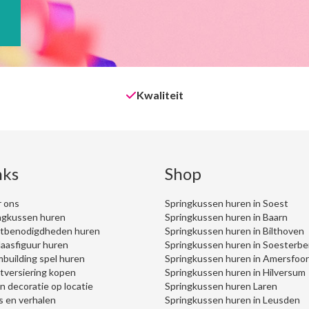
Kwaliteit
nks
Shop
 ons
Springkussen huren in Soest
ngkussen huren
Springkussen huren in Baarn
tbenodigdheden huren
Springkussen huren in Bilthoven
aasfiguur huren
Springkussen huren in Soesterbe
building spel huren
Springkussen huren in Amersfoor
tversiering kopen
Springkussen huren in Hilversum
on decoratie op locatie
Springkussen huren Laren
s en verhalen
Springkussen huren in Leusden