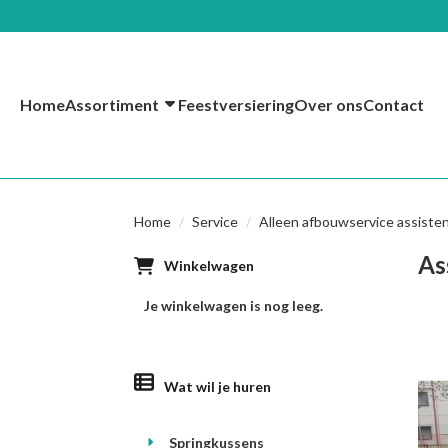
Home
Assortiment
Feestversiering
Over ons
Contact
Home
Service
Alleen afbouwservice assistent
As
Winkelwagen
Je winkelwagen is nog leeg.
Wat wil je huren
Springkussens