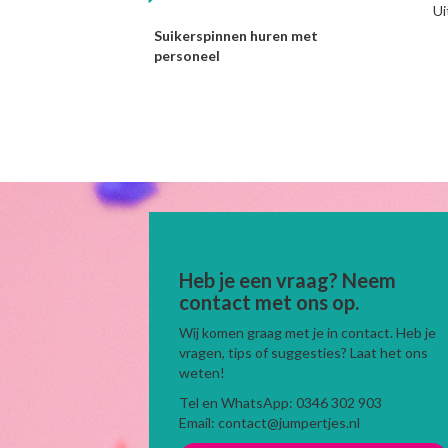
Ui
Suikerspinnen huren met
personeel
Heb je een vraag? Neem
contact met ons op.
Wij komen graag met je in contact. Heb je
vragen, tips of suggesties? Laat het ons
weten!
Tel en WhatsApp: 0346 302 903
Email: contact@jumpertjes.nl