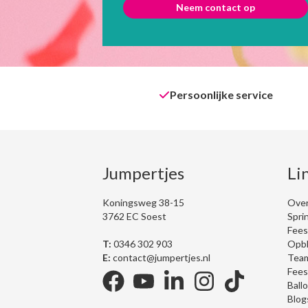
Neem contact op
Persoonlijke service
Jumpertjes
Li
Koningsweg 38-15
Over
3762 EC Soest
Spri
Fees
T:
0346 302 903
Opbl
E:
contact@jumpertjes.nl
Team
Fees
Ball
Blog
facebook
youtube
linkedin
instagram
tiktok